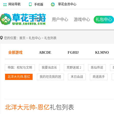
网站导航
草花会员中心
手机版
首页
用户中心
游戏中心
礼包中心
您的位置：
首页
>
礼包中心
>
礼包列表
全部游戏
ABCDE
FGHIJ
KLMNO
帝国：权杖与文明
我要当店长
荒野迷城 2
炼仙传说
北洋大元帅-恩亿
我的坦克我的团
末日血战
商道高手
北洋大元帅-恩亿
礼包列表