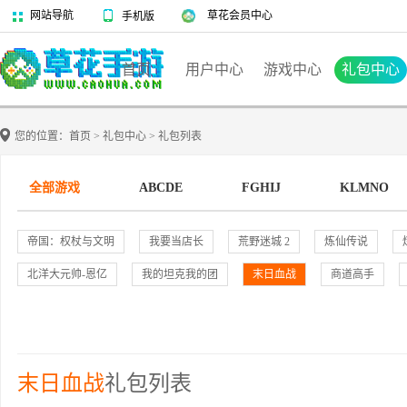
网站导航
草花会员中心
手机版
首页
用户中心
游戏中心
礼包中心
您的位置：
首页
>
礼包中心
>
礼包列表
全部游戏
ABCDE
FGHIJ
KLMNO
帝国：权杖与文明
我要当店长
荒野迷城 2
炼仙传说
北洋大元帅-恩亿
我的坦克我的团
末日血战
商道高手
末日血战
礼包列表