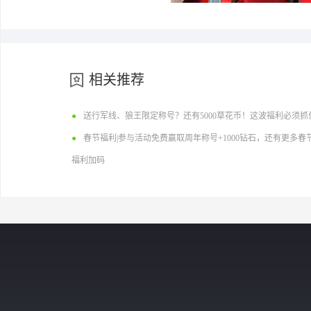
相关推荐
●
送行军线、狼王限定称号？还有5000草花币！这波福利必须抓
●
春节福利|参与活动免费赢取周年称号+1000钻石，还有更多春
福利加码