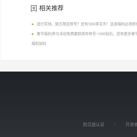
相关推荐
●
送行军线、狼王限定称号？还有5000草花币！这波福利必须抓
●
春节福利|参与活动免费赢取周年称号+1000钻石，还有更多春
福利加码
防沉迷认证
|
开发