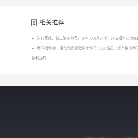
相关推荐
●
送行军线、狼王限定称号？还有5000草花币！这波福利必须抓
●
春节福利|参与活动免费赢取周年称号+1000钻石，还有更多春
福利加码