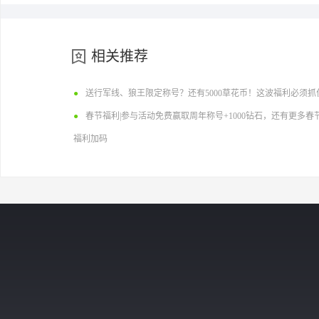
相关推荐
●
送行军线、狼王限定称号？还有5000草花币！这波福利必须抓
●
春节福利|参与活动免费赢取周年称号+1000钻石，还有更多春
福利加码